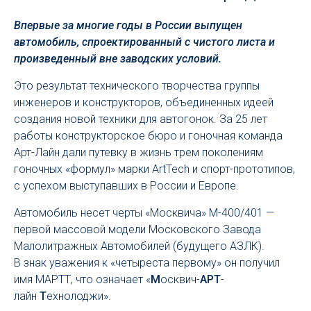
Впервые за многие годы в России выпущен
автомобиль, спроектированный с чистого листа и
произведенный вне заводских условий.
Это результат технического творчества группы
инженеров и конструкторов, объединенных идеей
создания новой техники для автогонок. За 25 лет
работы конструкторское бюро и гоночная команда
Арт-Лайн дали путевку в жизнь трем поколениям
гоночных «формул» марки ArtTech и спорт-прототипов,
с успехом выступавших в России и Европе.
Автомобиль несет черты «Москвича» М-400/401 —
первой массовой модели Московского Завода
Малолитражных Автомобилей (будущего АЗЛК).
В знак уважения к «четыреста первому» он получил
имя МАРТТ, что означает «
М
осквич-
АРТ
-
лайн
Т
ехнолоджи».