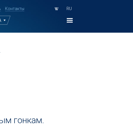
ь
Контакты
RU
А
.
ым гонкам.