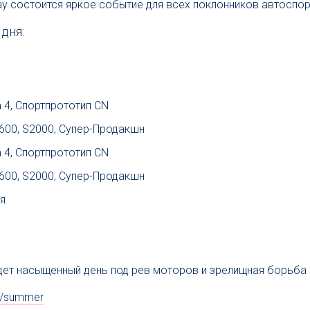
y состоится яркое событие для всех поклонников автоспор
дня:
 4, Спортпрототип CN
1600, S2000, Супер-Продакшн
 4, Спортпрототип CN
1600, S2000, Супер-Продакшн
я
ет насыщенный день под рев моторов и зрелищная борьба 
ru/summer