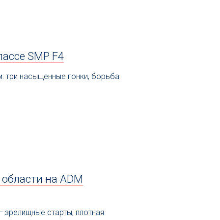
лассе SMP F4
м: три насыщенные гонки, борьба
 области на ADM
 зрелищные старты, плотная