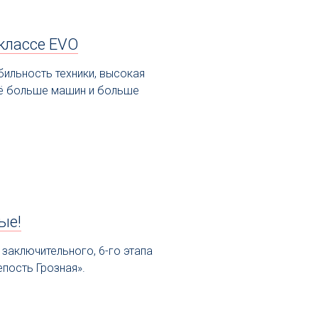
 классе EVO
бильность техники, высокая
сё больше машин и больше
ые!
 заключительного, 6-го этапа
пость Грозная».