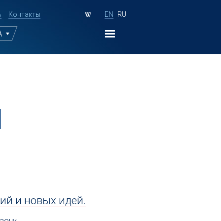
ь
Контакты
EN
RU
А
ий и новых идей.
зону.