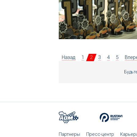
Назад
1
2
3
4
5
Впер
Будьт
Партнеры
Пресс-центр
Карьер